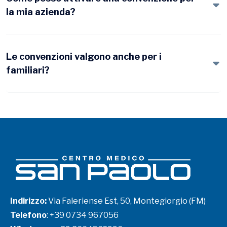
la mia azienda?
Le convenzioni valgono anche per i
familiari?
Indirizzo:
Via Faleriense Est, 50, Montegiorgio (FM)
Telefono
:
+39 0734 967056