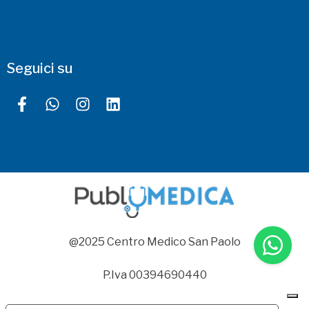
Seguici su
@2025 Centro Medico San Paolo
P.Iva 00394690440