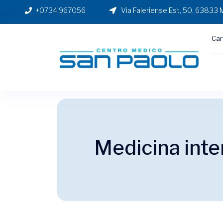
+0734 967056
Via Faleriense Est, 50, 63833 
Car
Medicina inte